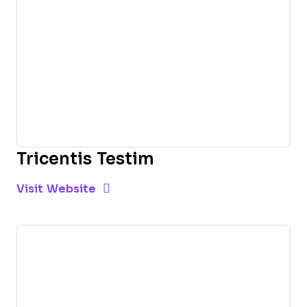
Tricentis Testim
Opens new window
Opens New Window
Visit Website