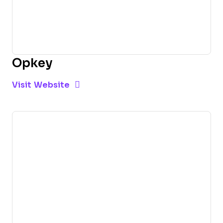
Opkey
Opens new window
Opens New Window
Visit Website