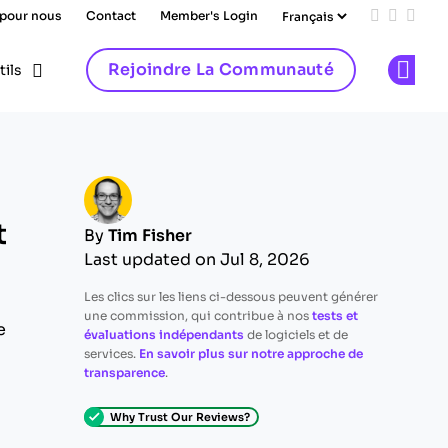
 pour nous
Contact
Member's Login
Add us on
Follow 
Follo
Rejoindre La Communauté
tils
Op
t
By
Tim Fisher
Last updated on Jul 8, 2026
Les clics sur les liens ci-dessous peuvent générer
une commission, qui contribue à nos
tests et
e
évaluations indépendants
de logiciels et de
services.
En savoir plus sur notre approche de
transparence
.
Why Trust Our Reviews?