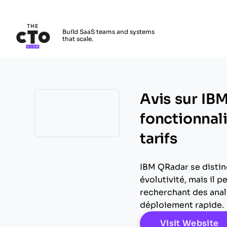
The CTO Club
Build SaaS teams and systems
that scale.
Skip to main content
Avis sur IB
fonctionnali
tarifs
Opens new window
IBM QRadar se distin
évolutivité, mais il 
recherchant des analy
déploiement rapide.
O
Visit Website