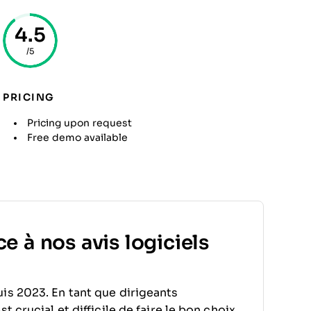
4.5
/5
PRICING
Pricing upon request
Free demo available
e à nos avis logiciels
is 2023. En tant que dirigeants
 crucial et difficile de faire le bon choix