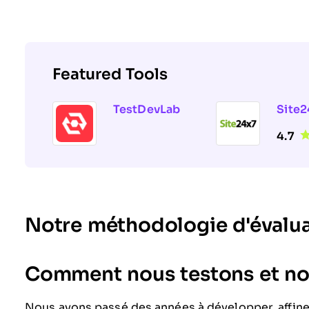
Featured Tools
TestDevLab
Site2
4.7
Notre méthodologie d'évalu
Comment nous testons et not
Nous avons passé des années à développer, affine