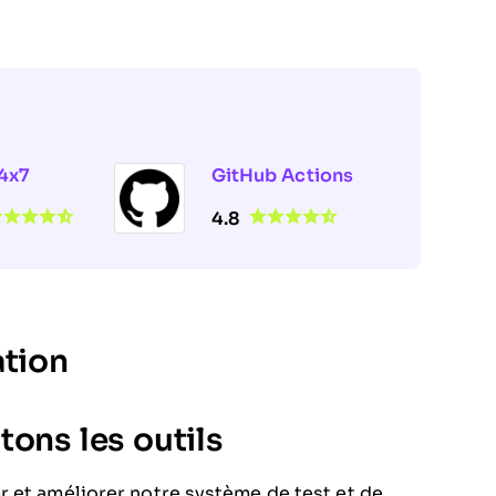
4x7
GitHub Actions
4.8
ation
ons les outils
r et améliorer notre système de test et de