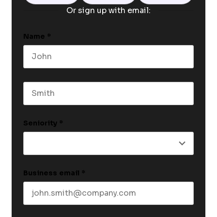
Or sign up with email:
Name
*
First name
Last name
Seniority
*
Business email
*