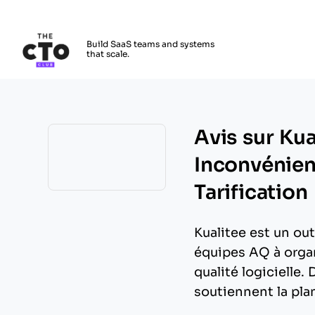
The CTO Club
Build SaaS teams and systems
that scale.
Skip to main content
Avis sur Kua
Inconvénien
Tarification
Opens new window
Kualitee est un out
équipes AQ à organi
qualité logicielle
soutiennent la plan