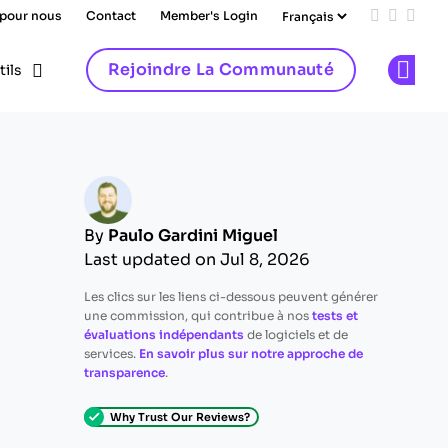
 pour nous
Contact
Member's Login
Add us on
Follow 
Follo
Rejoindre La Communauté
tils
Op
By
Paulo Gardini Miguel
Last updated on Jul 8, 2026
Les clics sur les liens ci-dessous peuvent générer
une commission, qui contribue à nos
tests et
évaluations indépendants
de logiciels et de
services.
En savoir plus sur notre approche de
transparence
.
Why Trust Our Reviews?