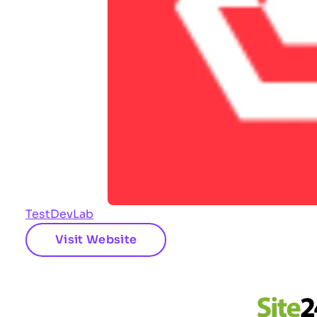
TestDevLab
Visit Website