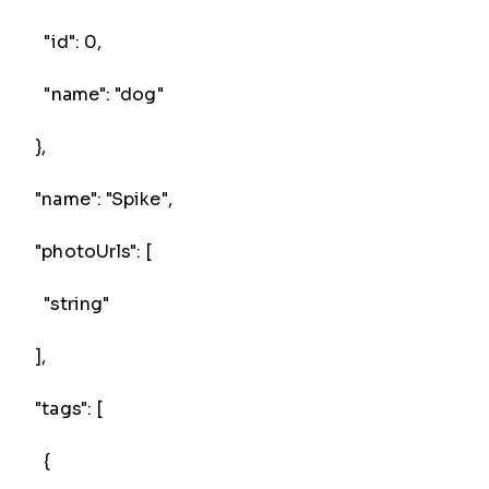
"id": 0,
"name": "dog"
},
"name": "Spike",
"photoUrls": [
"string"
],
"tags": [
{