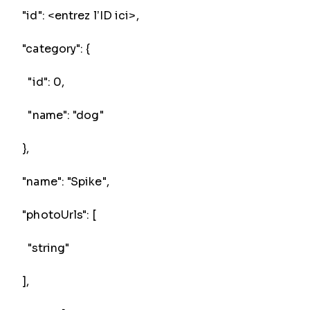
"id": <entrez l’ID ici>,
"category": {
"id": 0,
"name": "dog"
},
"name": "Spike",
"photoUrls": [
"string"
],