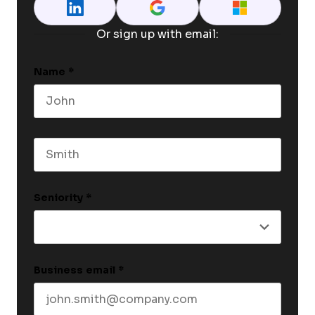
Or sign up with email:
Name
*
First name
Last name
Seniority
*
Business email
*