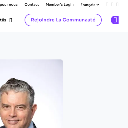
 pour nous
Contact
Member's Login
Add us on
Follow 
Follo
Rejoindre La Communauté
tils
Op