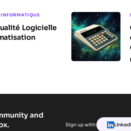
 INFORMATIQUE
ualité Logicielle
matisation
A
ommunity and
ox.
Sign up with:
Linked