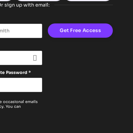
r sign up with email:
t name
ate Password
*
e occasional emails
cy
. You can