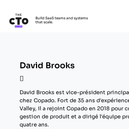
The CTO Club
Build SaaS teams and systems
that scale.
Skip to main content
David Brooks
David Brooks est vice-président principal
chez Copado. Fort de 35 ans d'expérience
Valley, il a rejoint Copado en 2018 pour c
gestion de produit et a dirigé l'équipe p
quatre ans.