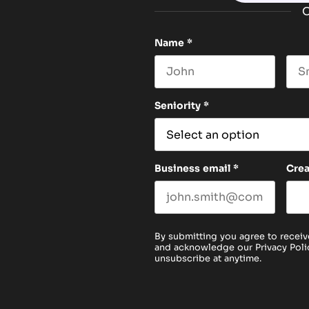
O
Name
*
First name
Las
Seniority
*
Business email
*
Cre
By submitting you agree to receiv
and acknowledge our
Privacy Poli
unsubscribe at anytime.