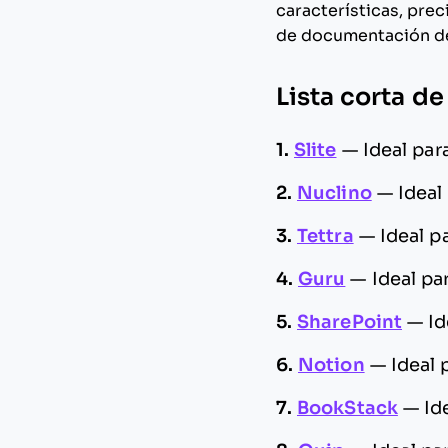
características, pre
de documentación de
Lista corta de
1.
Slite
—
Ideal pa
2.
Nuclino
—
Ideal
3.
Tettra
—
Ideal p
4.
Guru
—
Ideal pa
5.
SharePoint
—
Id
6.
Notion
—
Ideal 
7.
BookStack
—
Id