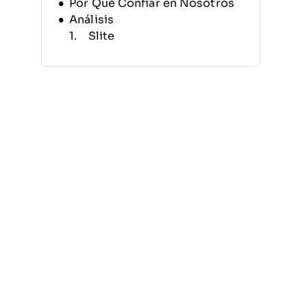
Por Qué Confiar en Nosotros
Análisis
Slite
Nuclino
Tettra
Guru
SharePoint
Notion
BookStack
Quip
ClickUp
Document360
Otras Alternativas a
Confluence
Criterios de Selección
¿Por Qué Buscar una
Alternativa a Confluence?
Características
¿Qué Sigue?