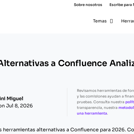
Sobre nosotros
Escribe para
Temas
Herra
Alternativas a Confluence Anali
Revisamos herramientas de fo
y las comisiones ayudan a finan
ini Miguel
pruebas. Consulta nuestra
polít
on Jul 8, 2026
transparencia, nuestra
metodol
una herramienta
.
s herramientas alternativas a Confluence para 2026. 