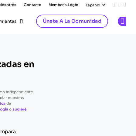
 Nosotros
Contacto
Member's Login
Add us on
Follow 
Follo
Únete A La Comunidad
mientas
Op
zadas en
rma independiente
ciar nuestras
ica
de
ogía
o
sugiere
Compara