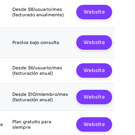
Desde $8/usuario/mes
Website
(facturado anualmente)
Website
Precios bajo consulta
Desde $6/usuario/mes
Website
(facturación anual)
Desde $10/miembro/mes
Website
(facturación anual)
Plan gratuito para
Website
le
siempre