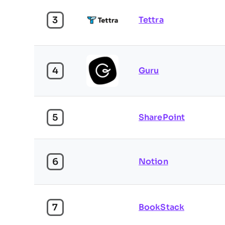
3
Tettra
4
Guru
5
SharePoint
6
Notion
7
BookStack