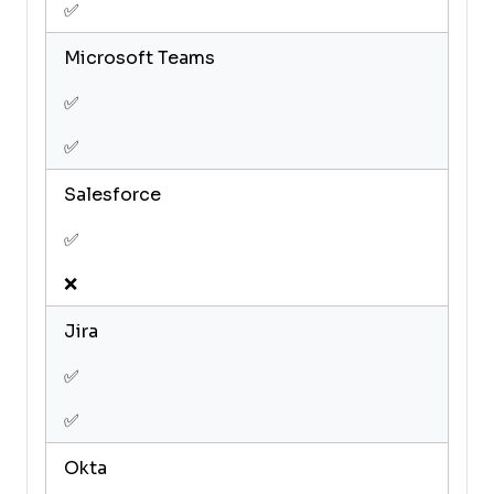
✅
Microsoft Teams
✅
✅
Salesforce
✅
❌
Jira
✅
✅
Okta