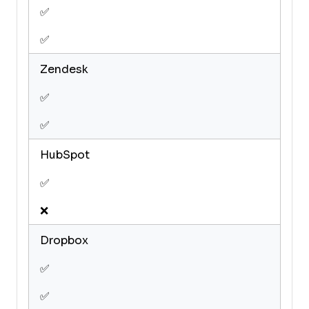
✅
✅
Zendesk
✅
✅
HubSpot
✅
❌
Dropbox
✅
✅