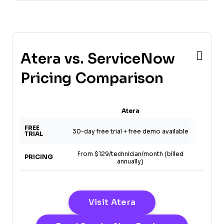
Atera vs. ServiceNow
Pricing Comparison
Atera
Se
FREE
F
30-day free trial + free demo available
TRIAL
From $129/technician/month (billed
Pr
PRICING
annually)
Opens New Window
Visit Atera