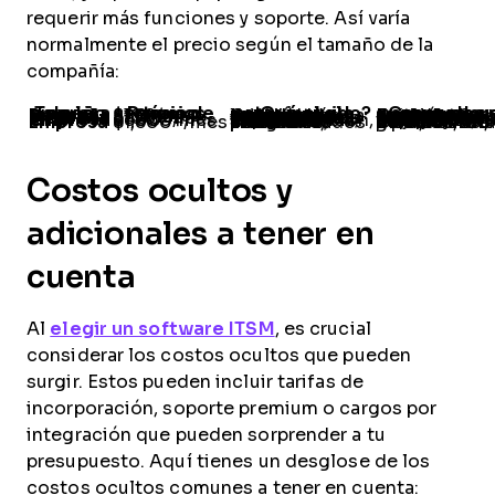
requerir más funciones y soporte. Así varía
normalmente el precio según el tamaño de la
compañía:
Tamaño de la empresa
Rango de precios típico
¿Qué suele estar incluido?
Casos de uso comunes y provee
Pequeña empresa
$20–$100/mes
Gestión básica de tickets, asientos de usuario limitados; soporte avanzado cuesta extra
Gestión simple de tickets, equipos pequeños; Freshservice, SysAid, Spiceworks
Mediana empresa
$100–$500/mes
Más usuarios, SLAs, reportes básicos; las integraciones personalizadas cuestan más
Equipos en crecimiento, necesidades de estandarización; SolarWinds, ManageEngine, Ivanti
Gran empresa
$500–$1,500/mes
Funciones completas, automatización, integraciones; soporte premium adicional
Flujos de trabajo complejos, varios departamentos; ServiceNow, BMC, 
Empresa
$1,500+/mes
Soluciones integrales, análisis avanzados; precios personalizados
Operaciones globales, alta personalización; ServiceNow, BMC, Ivanti
Costos ocultos y
adicionales a tener en
cuenta
Al
elegir un software ITSM
, es crucial
considerar los costos ocultos que pueden
surgir. Estos pueden incluir tarifas de
incorporación, soporte premium o cargos por
integración que pueden sorprender a tu
presupuesto. Aquí tienes un desglose de los
costos ocultos comunes a tener en cuenta: