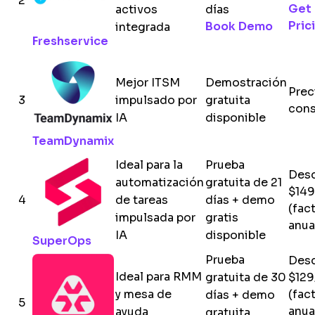
2
Get
activos
días
Pric
Book Demo
integrada
Freshservice
Mejor ITSM
Demostración
Prec
3
impulsado por
gratuita
cons
IA
disponible
TeamDynamix
Ideal para la
Prueba
Des
automatización
gratuita de 21
$149
4
de tareas
días + demo
(fac
impulsada por
gratis
anua
IA
disponible
SuperOps
Prueba
Des
Ideal para RMM
gratuita de 30
$129
y mesa de
(fac
días + demo
5
anua
ayuda
gratuita