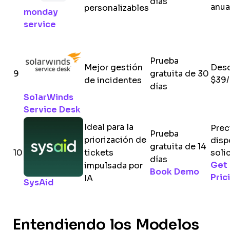
días
anua
personalizables
monday
service
Prueba
Mejor gestión
Des
9
gratuita de 30
$39/
de incidentes
días
SolarWinds
Service Desk
Ideal para la
Prec
Prueba
priorización de
disp
gratuita de 14
10
tickets
soli
días
Get
impulsada por
Book Demo
Pric
IA
SysAid
Entendiendo los Modelos