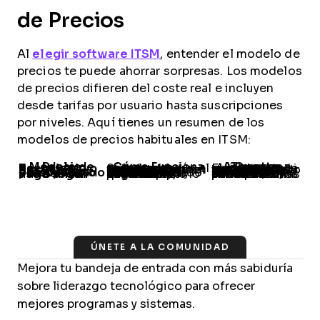
de Precios
Al
elegir software ITSM
, entender el modelo de
precios te puede ahorrar sorpresas. Los modelos
de precios difieren del coste real e incluyen
desde tarifas por usuario hasta suscripciones
por niveles. Aquí tienes un resumen de los
modelos de precios habituales en ITSM:
Modelo de Precio
Cómo Funciona
Aspectos a Tener en Cuenta
Por usuario o licencia
Se cobra según el número de usuarios que acceden al software.
El coste puede aumentar rápidamente si el equipo crece.
Por uso
Precio basado en cuánto utilizas el software, como el número de tickets gestionados.
Un uso elevado puede terminar en facturas inesperadas.
Suscripción por niveles
Ofrece diferentes funciones a precios establecidos.
Los niveles bajos pueden carecer de funciones esenciales.
Presupuesto personalizado
Precio adaptado según necesidades y requisitos concretos.
Puedes ser caro si tus necesidades son complejas.
Paga según uso o anual
Paga solo por lo que utilizas, o elige un plan anual con posibles descuentos.
Puede incluir tarifas mínimas o penalizaciones por cancelación anticipada.
ÚNETE A LA COMUNIDAD
Mejora tu bandeja de entrada con más sabiduría
sobre liderazgo tecnológico para ofrecer
mejores programas y sistemas.