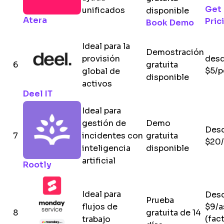
Get
unificados
disponible
Atera
Pric
Book Demo
Ideal para la
Demostración
provisión
des
6
gratuita
$5/p
global de
disponible
activos
Deel IT
Ideal para
gestión de
Demo
Des
7
incidentes con
gratuita
$20/
inteligencia
disponible
artificial
Rootly
Ideal para
Des
Prueba
flujos de
$9/a
8
gratuita de 14
(fac
trabajo