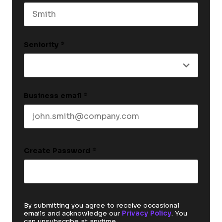
Last name
Seniority
*
Business email
*
Create Password
*
By submitting you agree to receive occasional
emails and acknowledge our
Privacy Policy
. You
can unsubscribe at anytime.