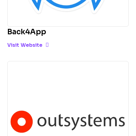
Back4App
Opens new window
Opens New Window
Visit Website