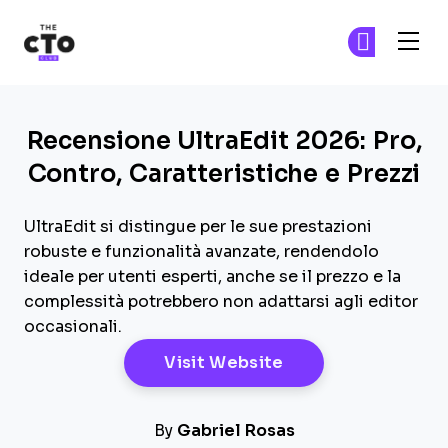
The CTO Club
Un
Un
Skip to main content
Recensione UltraEdit 2026: Pro,
Contro, Caratteristiche e Prezzi
UltraEdit si distingue per le sue prestazioni
robuste e funzionalità avanzate, rendendolo
ideale per utenti esperti, anche se il prezzo e la
complessità potrebbero non adattarsi agli editor
occasionali.
Opens New Windo
Visit Website
By
Gabriel Rosas