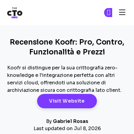
The CTO Club
Un
Un
Skip to main content
Recensione Koofr: Pro, Contro,
Funzionalità e Prezzi
Koofr si distingue per la sua crittografia zero-
knowledge e l'integrazione perfetta con altri
servizi cloud, offrendoti una soluzione di
archiviazione sicura con crittografia lato client.
Opens New Windo
Visit Website
By
Gabriel Rosas
Last updated on Jul 8, 2026