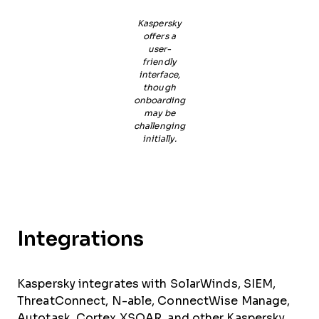
Kaspersky
offers a
user-
friendly
interface,
though
onboarding
may be
challenging
initially.
Integrations
Kaspersky integrates with SolarWinds, SIEM,
ThreatConnect, N-able, ConnectWise Manage,
Autotask, Cortex XSOAR, and other Kaspersky