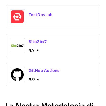
TestDevLab
Site24x7
4.7
GitHub Actions
4.8
La Nostra Metodologia di