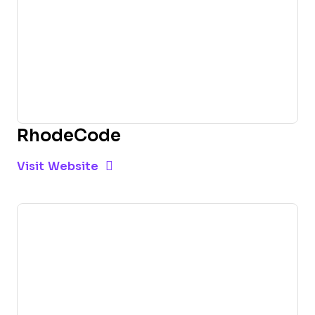
RhodeCode
Opens new window
Opens New Window
Visit Website