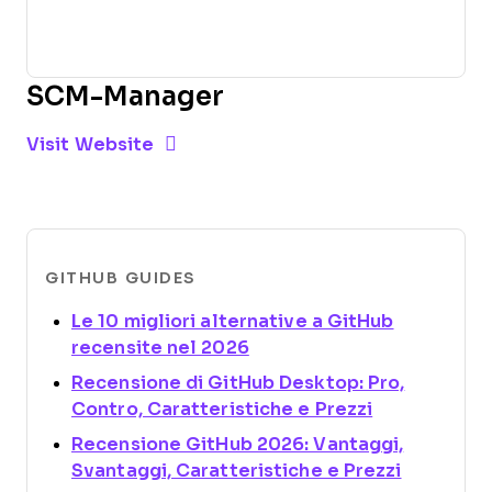
SCM-Manager
Opens new window
Opens New Window
Visit Website
GITHUB GUIDES
Le 10 migliori alternative a GitHub
Opens new window
recensite nel 2026
Recensione di GitHub Desktop: Pro,
Opens new 
Contro, Caratteristiche e Prezzi
Recensione GitHub 2026: Vantaggi,
Opens ne
Svantaggi, Caratteristiche e Prezzi