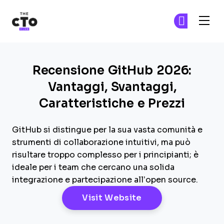
The CTO Club
Un
Un
Skip to main content
Recensione GitHub 2026:
Vantaggi, Svantaggi,
Caratteristiche e Prezzi
GitHub si distingue per la sua vasta comunità e
strumenti di collaborazione intuitivi, ma può
risultare troppo complesso per i principianti; è
ideale per i team che cercano una solida
integrazione e partecipazione all’open source.
Opens New Windo
Visit Website