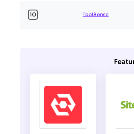
10
ToolSense
Featu