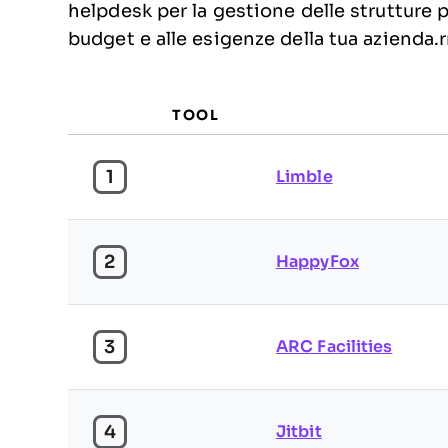
helpdesk per la gestione delle strutture pe
budget e alle esigenze della tua azienda.
TOOL
1
Limble
2
HappyFox
3
ARC Facilities
4
Jitbit