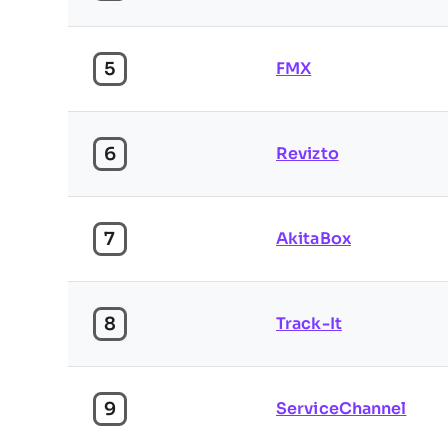
5
FMX
6
Revizto
7
AkitaBox
8
Track-It
9
ServiceChannel