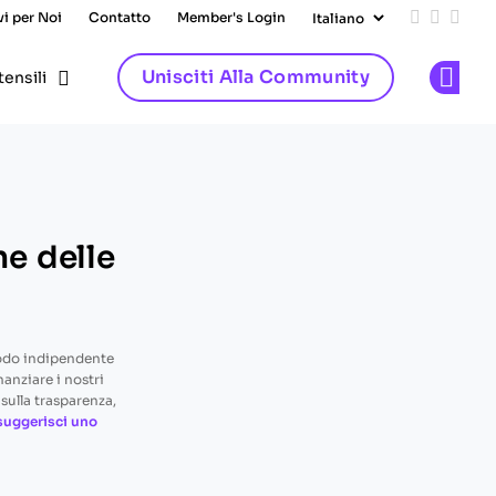
vi per Noi
Contatto
Member's Login
Add us on
Follow 
Follo
Unisciti Alla Community
tensili
Op
ne delle
odo indipendente
nanziare i nostri
sulla trasparenza,
suggerisci uno