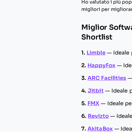
Ho valutato i più pop
migliori per migliora
Miglior Softw
Shortlist
1.
Limble
—
Ideale
2.
HappyFox
—
Ide
3.
ARC Facilities
4.
Jitbit
—
Ideale 
5.
FMX
—
Ideale pe
6.
Revizto
—
Ideal
7.
AkitaBox
—
Idea