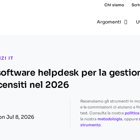
Chi siamo
Scri
Argomenti
U
ZI IT
software helpdesk per la gestio
censiti nel 2026
Recensiamo gli strumenti in m
e le commissioni ci aiutano a fi
test. Consulta la nostra
politica
on Jul 8, 2026
la nostra
metodologia
, oppure
strumento
.