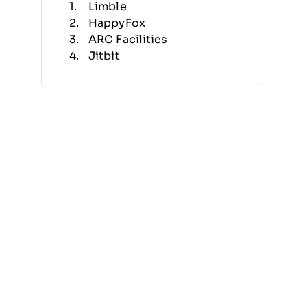
Limble
HappyFox
ARC Facilities
Jitbit
FMX
Revizto
AkitaBox
Track-It
ServiceChannel
ToolSense
Altri software helpdesk per la
gestione delle strutture
Recensioni correlate
Criteri di selezione
Come scegliere
Che cos'è un software
helpdesk per la gestione delle
strutture?
Funzionalità