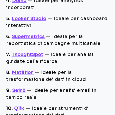
4.
Domo
—
Ideale per analytics
incorporati
5.
Looker Studio
—
Ideale per dashboard
interattivi
6.
Supermetrics
—
Ideale per la
reportistica di campagne multicanale
7.
ThoughtSpot
—
Ideale per analisi
guidate dalla ricerca
8.
Matillion
—
Ideale per la
trasformazione dei dati in cloud
9.
Seinō
—
Ideale per analisi email in
tempo reale
10.
Qlik
—
Ideale per strumenti di