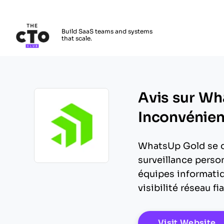
The CTO Club
Build SaaS teams and systems
that scale.
Skip to main content
Avis sur Wh
Inconvénient
WhatsUp Gold se dé
surveillance person
Opens new window
équipes informatiq
visibilité réseau fi
O
Visit Website