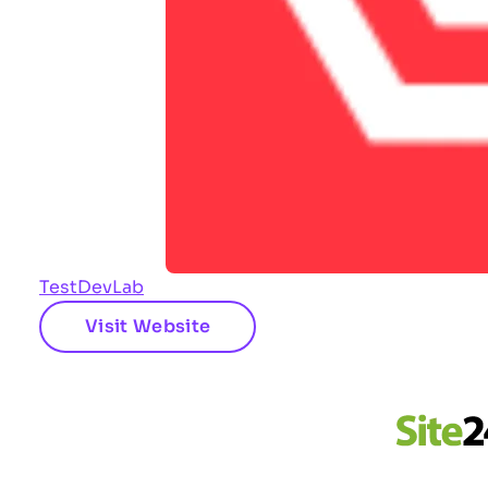
TestDevLab
Visit Website