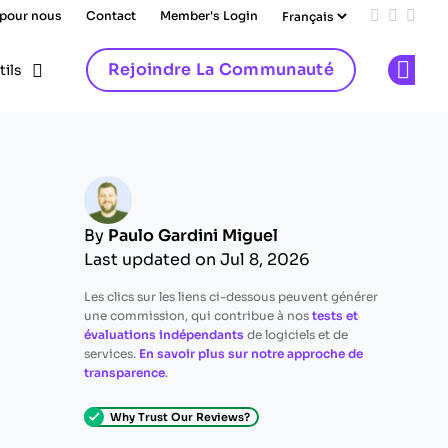
 pour nous
Contact
Member's Login
Add us on
Follow 
Follo
Rejoindre La Communauté
tils
Op
By
Paulo Gardini Miguel
Last updated on Jul 8, 2026
Les clics sur les liens ci-dessous peuvent générer
une commission, qui contribue à nos
tests et
évaluations indépendants
de logiciels et de
services.
En savoir plus sur notre approche de
transparence
.
Why Trust Our Reviews?