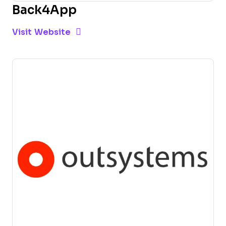
Back4App
Opens new window
Opens New Window
Visit Website