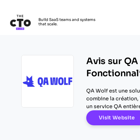
The CTO Club
Build SaaS teams and systems
that scale.
Skip to main content
Avis sur QA
Fonctionnali
QA Wolf est une solut
combine la création,
un service QA entièr
Opens new window
O
Visit Website