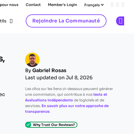
 pour nous
Contact
Member's Login
Add us on
Follow 
Follo
Rejoindre La Communauté
tils
Op
s,
By
Gabriel Rosas
Last updated on Jul 8, 2026
Les clics sur les liens ci-dessous peuvent générer
vec
une commission, qui contribue à nos
tests et
évaluations indépendants
de logiciels et de
services.
En savoir plus sur notre approche de
transparence
.
Why Trust Our Reviews?