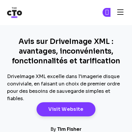
The CTO Club
Re
Re
Skip to main content
Avis sur DriveImage XML :
avantages, inconvénients,
fonctionnalités et tarification
DriveImage XML excelle dans l'imagerie disque
conviviale, en faisant un choix de premier ordre
pour des besoins de sauvegarde simples et
fiables.
Opens New Windo
Visit Website
By
Tim Fisher