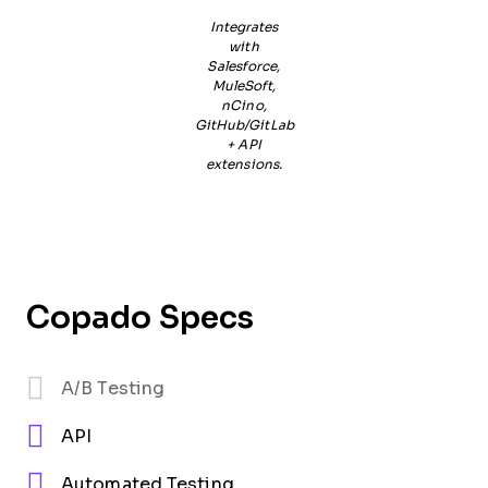
Integrates
with
Salesforce,
MuleSoft,
nCino,
GitHub/GitLab
+ API
extensions.
Copado Specs
A/B Testing
API
Automated Testing