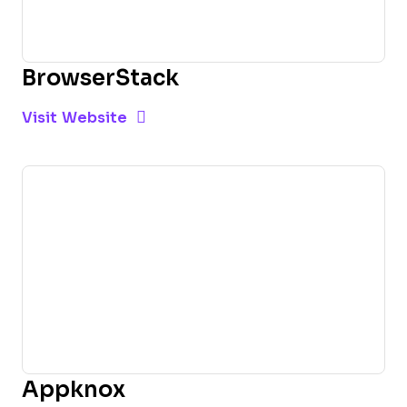
BrowserStack
Opens new window
Opens New Window
Visit Website
Appknox