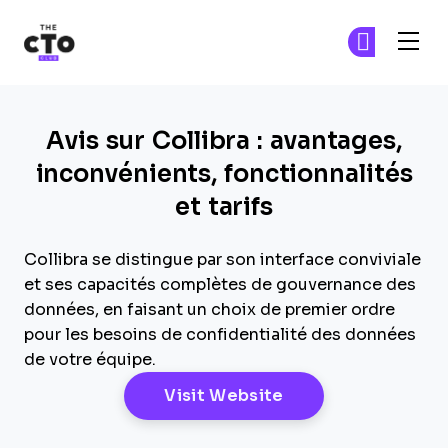
The CTO Club
Re
Re
Skip to main content
Avis sur Collibra : avantages,
inconvénients, fonctionnalités
et tarifs
Collibra se distingue par son interface conviviale
et ses capacités complètes de gouvernance des
données, en faisant un choix de premier ordre
pour les besoins de confidentialité des données
de votre équipe.
Opens New Windo
Visit Website