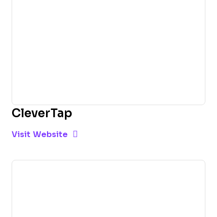
CleverTap
Opens new window
Opens New Window
Visit Website