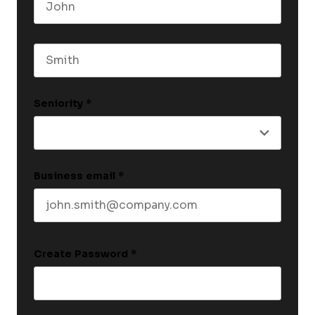
First name
Last name
Seniority
*
Business email
*
Create Password
*