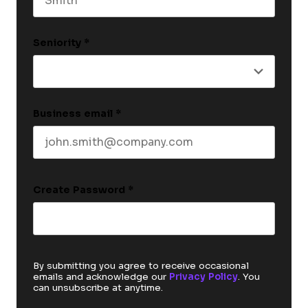
Last name
Seniority
*
Business email
*
Create Password
*
By submitting you agree to receive occasional
emails and acknowledge our
Privacy Policy
. You
can unsubscribe at anytime.