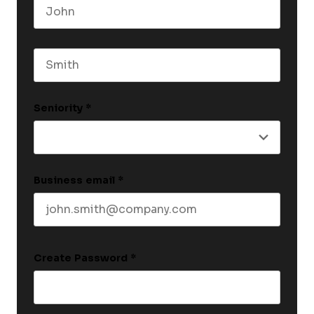
First name
Last name
Seniority
*
Business email
*
Create Password
*