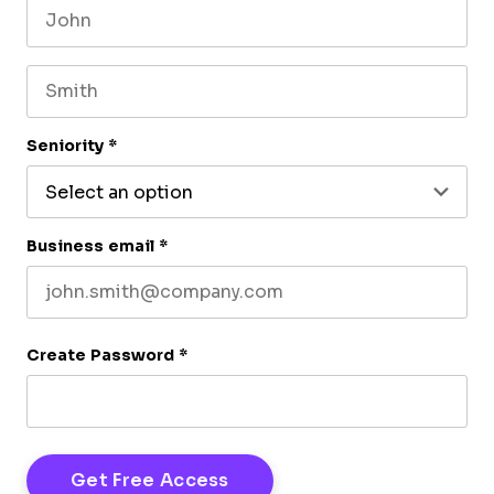
First name
Last name
Seniority
*
Business email
*
Create Password
*