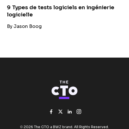
9 Types de tests logiciels en ingénierie
logicielle
By
Jason Boog
Like us on Facebook
Follow us on Twitter
Add us on Linked
Follow us on I
Opens new window
© 2026 The CTO a
BWZ
brand. All Rights Reserved.