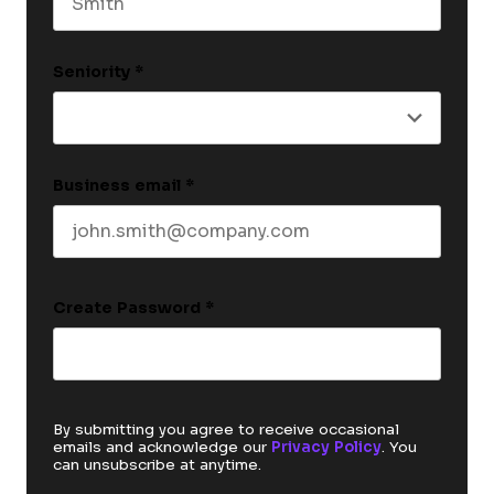
Last name
Seniority
*
Business email
*
Create Password
*
By submitting you agree to receive occasional
emails and acknowledge our
Privacy Policy
. You
can unsubscribe at anytime.