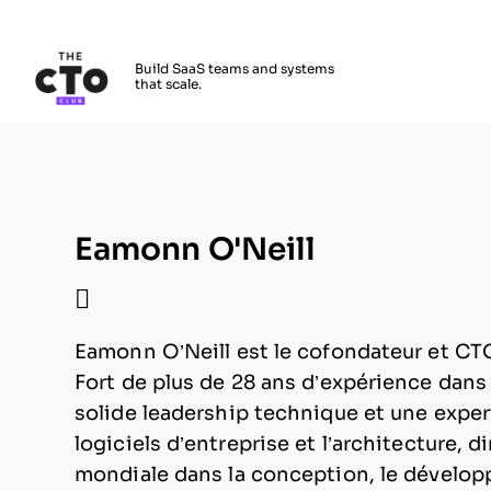
The CTO Club
Build SaaS teams and systems
that scale.
Skip to main content
Eamonn O'Neill
Eamonn O’Neill est le cofondateur et C
Fort de plus de 28 ans d’expérience dans 
solide leadership technique et une exper
logiciels d’entreprise et l’architecture, 
mondiale dans la conception, le dévelop