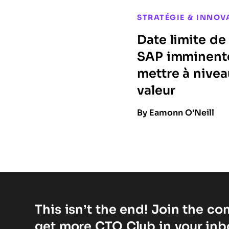
STRATÉGIE & INNOV
Date limite d
SAP imminent
mettre à nivea
valeur
By Eamonn O'Neill
This isn’t the end! Join the c
get more CTO Club in your inb