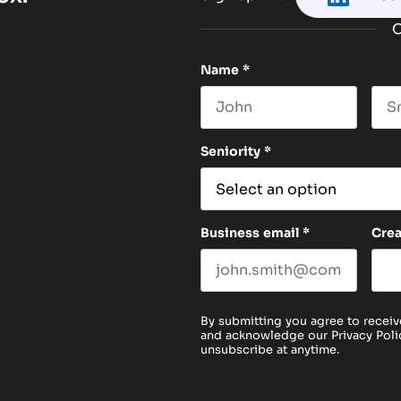
O
Name
*
First name
Las
Seniority
*
Business email
*
Cre
By submitting you agree to receiv
and acknowledge our
Privacy Poli
unsubscribe at anytime.