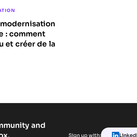
ATION
e modernisation
e : comment
u et créer de la
ommunity and
ox.
Sign up with:
Linked