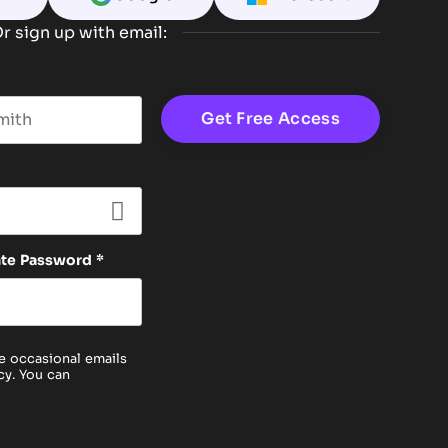
r sign up with email:
t name
ate Password
*
e occasional emails
cy
. You can