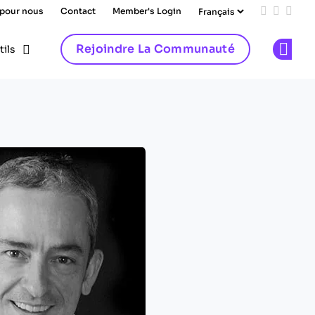
 pour nous
Contact
Member's Login
Add us on
Follow 
Follo
Rejoindre La Communauté
tils
Op