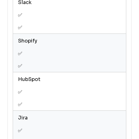
Slack
✅
✅
Shopify
✅
✅
HubSpot
✅
✅
Jira
✅