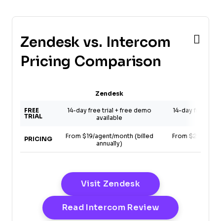
Zendesk vs. Intercom
Pricing Comparison
Zendesk
Inter
FREE
14-day free trial + free demo
14-day free tria
TRIAL
available
availa
From $19/agent/month (billed
From $29/user/m
PRICING
annually)
annual
Opens New Windo
Visit Zendesk
Opens New W
Read Intercom Review