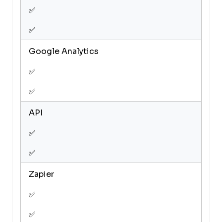
✅
✅
Google Analytics
✅
✅
API
✅
✅
Zapier
✅
✅