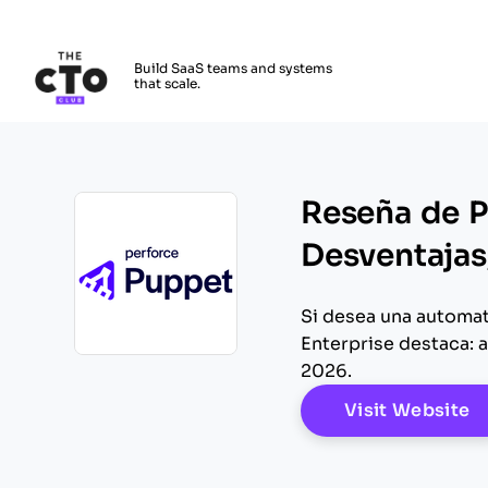
The CTO Club
Build SaaS teams and systems
that scale.
Skip to main content
Reseña de P
Desventajas,
Si desea una automat
Enterprise destaca: 
Opens new window
2026.
O
Visit Website