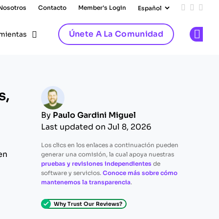
 Nosotros
Contacto
Member's Login
Add us on
Follow 
Follo
Únete A La Comunidad
mientas
Op
s,
By
Paulo Gardini Miguel
Last updated on Jul 8, 2026
Los clics en los enlaces a continuación pueden
en
generar una comisión, la cual apoya nuestras
pruebas y revisiones independientes
de
software y servicios.
Conoce más sobre cómo
mantenemos la transparencia
.
Why Trust Our Reviews?