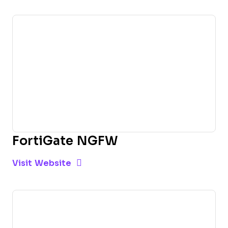
FortiGate NGFW
Opens new window
Opens New Window
Visit Website