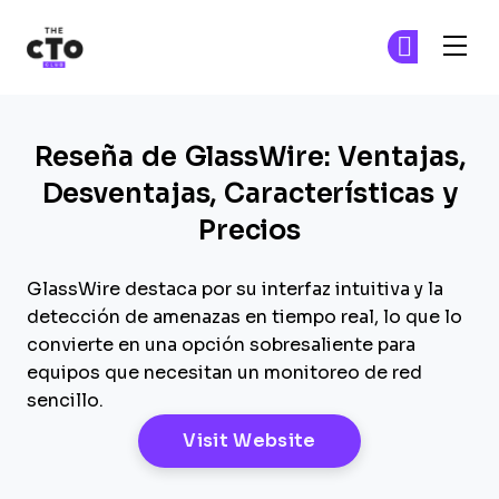
The CTO Club
Ún
Ún
Skip to main content
Reseña de GlassWire: Ventajas,
Desventajas, Características y
Precios
GlassWire destaca por su interfaz intuitiva y la
detección de amenazas en tiempo real, lo que lo
convierte en una opción sobresaliente para
equipos que necesitan un monitoreo de red
sencillo.
Opens New Windo
Visit Website