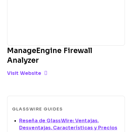
ManageEngine Firewall
Analyzer
Opens new window
Opens New Window
Visit Website
GLASSWIRE GUIDES
Reseña de GlassWire: Ventajas,
Open
Desventajas, Características y Precios