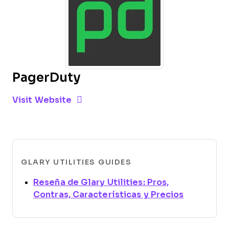
PagerDuty
Opens new window
Opens New Window
Visit Website
GLARY UTILITIES GUIDES
Reseña de Glary Utilities: Pros,
Opens ne
Contras, Características y Precios