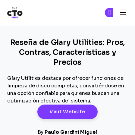
The CTO Club
Ún
Ún
Skip to main content
Reseña de Glary Utilities: Pros,
Contras, Características y
Precios
Glary Utilities destaca por ofrecer funciones de
limpieza de disco completas, convirtiéndose en
una opción confiable para quienes buscan una
optimización efectiva del sistema.
Opens New Windo
Visit Website
By
Paulo Gardini Miguel