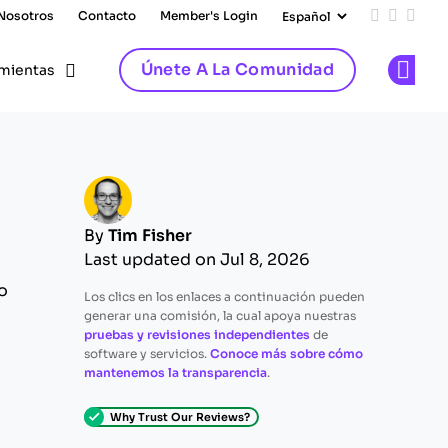
 Nosotros
Contacto
Member's Login
Add us on
Follow 
Follo
Únete A La Comunidad
mientas
Op
By
Tim Fisher
Last updated on Jul 8, 2026
o
Los clics en los enlaces a continuación pueden
generar una comisión, la cual apoya nuestras
pruebas y revisiones independientes
de
software y servicios.
Conoce más sobre cómo
mantenemos la transparencia
.
Why Trust Our Reviews?