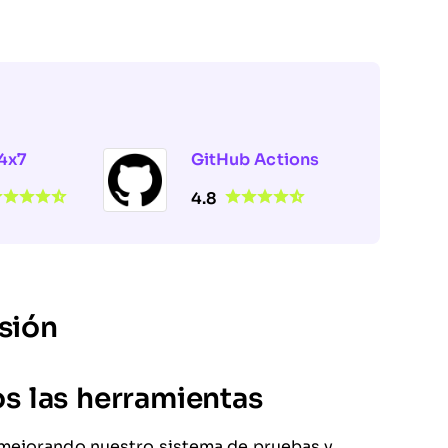
4x7
GitHub Actions
4.8
sión
 las herramientas
 mejorando nuestro sistema de pruebas y