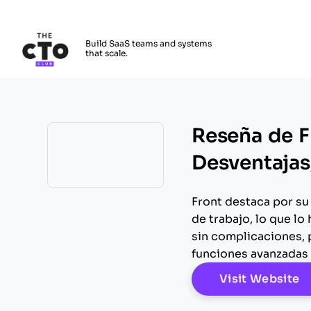
The CTO Club
Build SaaS teams and systems
that scale.
Skip to main content
Reseña de F
Desventajas,
Opens new window
Front destaca por su
de trabajo, lo que l
sin complicaciones,
funciones avanzadas 
O
Visit Website