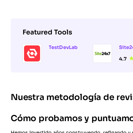
Featured Tools
TestDevLab
Site2
4.7
Nuestra metodología de revi
Cómo probamos y puntuamos
Hemos invertido años construyendo, refinando y