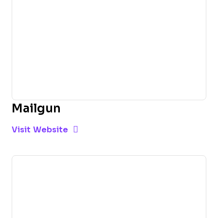
Mailgun
Opens new window
Opens New Window
Visit Website