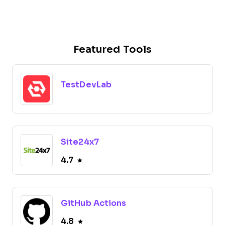
Featured Tools
TestDevLab
Site24x7
4.7
GitHub Actions
4.8