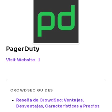
PagerDuty
Opens new window
Opens New Window
Visit Website
CROWDSEC GUIDES
Reseña de CrowdSec: Ventajas,
Open
Desventajas, Características y Precios