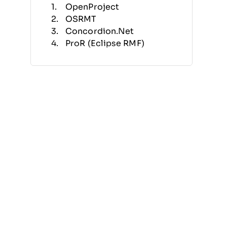
OpenProject
OSRMT
Concordion.Net
ProR (Eclipse RMF)
Redmine
Archi
Concordion
ReqView
Arovy
CAIRIS
Otras herramientas gratuitas
de gestión de requisitos
Otras reseñas relacionadas
Criterios de selección
Cómo elegir
¿Qué son las herramientas
gratuitas de gestión de
requisitos?
Características