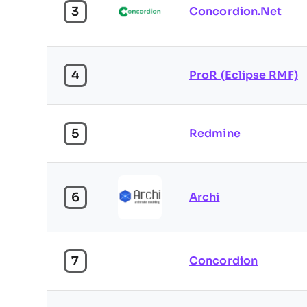
3
Concordion.Net
4
ProR (Eclipse RMF)
5
Redmine
6
Archi
7
Concordion