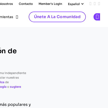
 Nosotros
Contacto
Member's Login
Add us on
Follow 
Follo
Únete A La Comunidad
mientas
Op
ón de
rma independiente
ciar nuestras
ica
de
ogía
o
sugiere
 más populares y