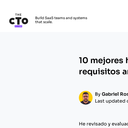
The CTO Club
Build SaaS teams and systems
that scale.
Skip to main content
10 mejores 
requisitos 
By
Gabriel Ro
Last updated 
He revisado y evalua