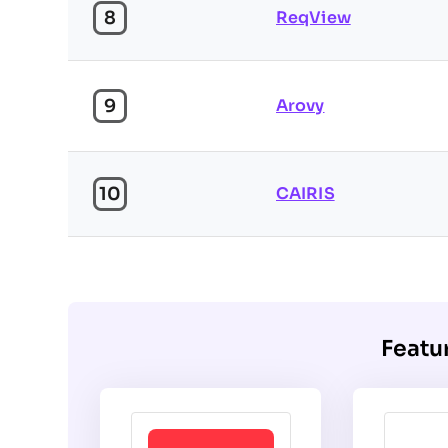
8
ReqView
9
Arovy
10
CAIRIS
Featu