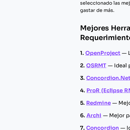
seleccionado las mejo
gastar de más.
Mejores Herra
Requerimiento
1.
OpenProject
—
2.
OSRMT
—
Ideal
3.
Concordion.Ne
4.
ProR (Eclipse R
5.
Redmine
—
Mejo
6.
Archi
—
Mejor p
7.
Concordion
—
I