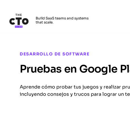
The CTO Club
Build SaaS teams and systems
that scale.
Skip to main content
DESARROLLO DE SOFTWARE
Pruebas en Google P
Aprende cómo probar tus juegos y realizar pr
incluyendo consejos y trucos para lograr un te