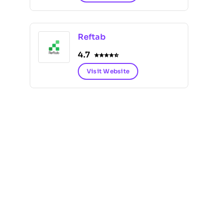
Reftab
4.7
Visit Website