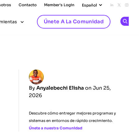
sotros
Contacto
Member's Login
Add us on L
Follow u
Follo
Únete A La Comunidad
mientas
Op
By
Anyalebechi Elisha
on Jun 25,
2026
Descubre cómo entregar mejores programas y
sistemas en entornos de rápido crecimiento.
Únete a nuestra Comunidad