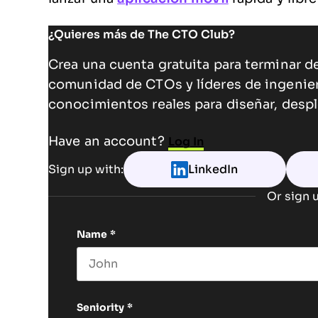
¿Quieres más de The CTO Club?
Crea una cuenta gratuita para terminar de
comunidad de CTOs y líderes de ingenie
conocimientos reales para diseñar, despl
Have an account?
Log In
Sign up with:
LinkedIn
Or sign u
Name
*
First name
Seniority
*