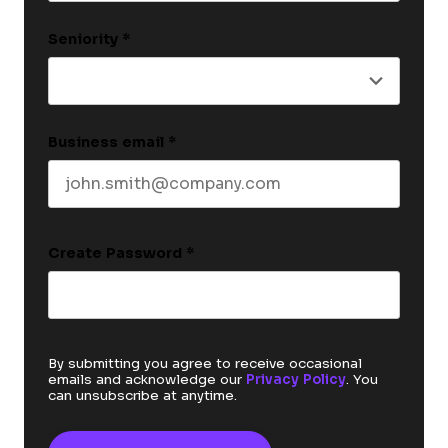
Last name
Seniority
*
Business email
*
Create Password
*
By submitting you agree to receive occasional
emails and acknowledge our
Privacy Policy
. You
can unsubscribe at anytime.