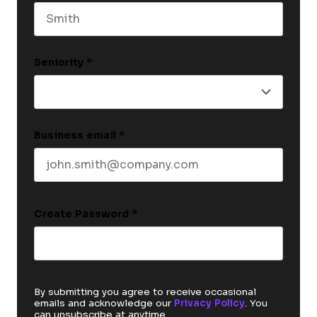
Last name
Seniority
*
Business email
*
Create Password
*
By submitting you agree to receive occasional
emails and acknowledge our
Privacy Policy
. You
can unsubscribe at anytime.