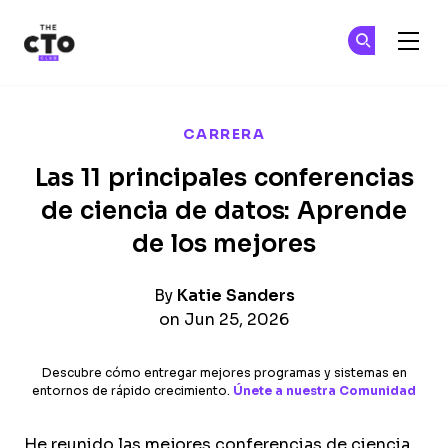
The CTO Club
Ún
Ún
Skip to main content
CARRERA
Las 11 principales conferencias
de ciencia de datos: Aprende
de los mejores
By
Katie Sanders
on Jun 25, 2026
Descubre cómo entregar mejores programas y sistemas en
entornos de rápido crecimiento.
Únete a nuestra Comunidad
He reunido las mejores conferencias de ciencia