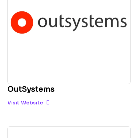
OutSystems
Opens new window
Opens New Window
Visit Website