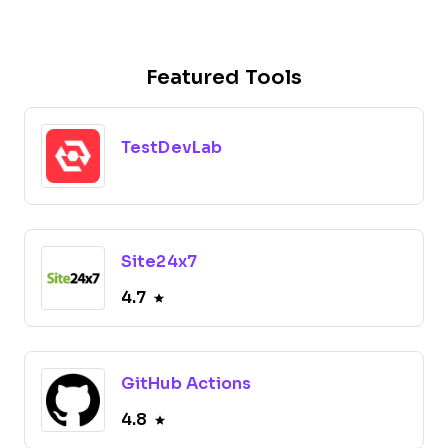
Featured Tools
TestDevLab
Site24x7
4.7
GitHub Actions
4.8