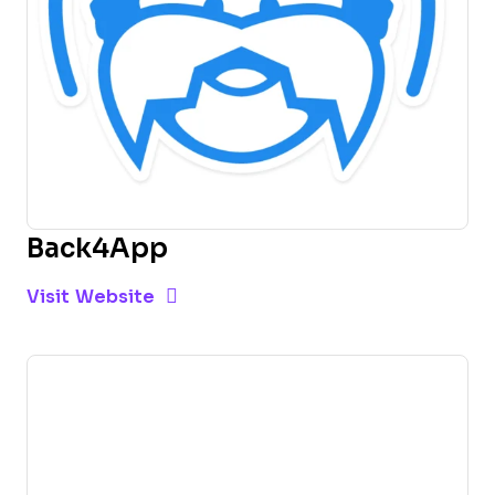
Back4App
Opens new window
Opens New Window
Visit Website