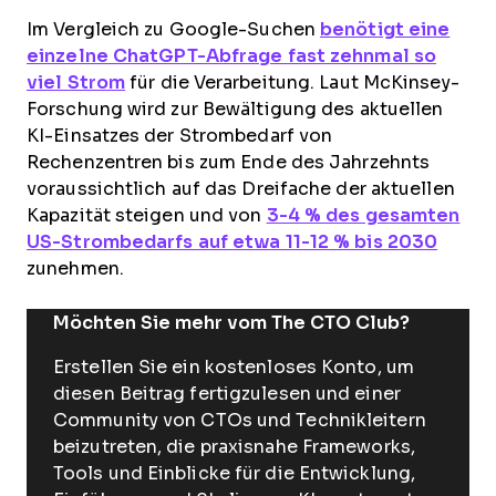
Im Vergleich zu Google-Suchen
benötigt eine
einzelne ChatGPT-Abfrage fast zehnmal so
viel Strom
für die Verarbeitung. Laut McKinsey-
Forschung wird zur Bewältigung des aktuellen
KI-Einsatzes der Strombedarf von
Rechenzentren bis zum Ende des Jahrzehnts
voraussichtlich auf das Dreifache der aktuellen
Kapazität steigen und von
3-4 % des gesamten
US-Strombedarfs auf etwa 11-12 % bis 2030
zunehmen.
Möchten Sie mehr vom The CTO Club?
Erstellen Sie ein kostenloses Konto, um
diesen Beitrag fertigzulesen und einer
Community von CTOs und Technikleitern
beizutreten, die praxisnahe Frameworks,
Tools und Einblicke für die Entwicklung,