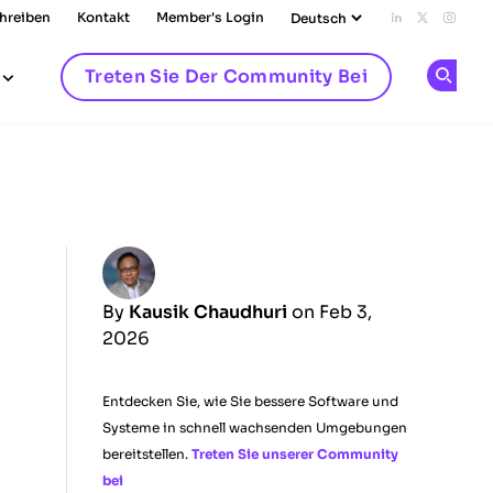
chreiben
Kontakt
Member's Login
Add us on L
Follow u
Follo
Treten Sie Der Community Bei
Op
By
Kausik Chaudhuri
on Feb 3,
2026
Entdecken Sie, wie Sie bessere Software und
Systeme in schnell wachsenden Umgebungen
bereitstellen.
Treten Sie unserer Community
bei