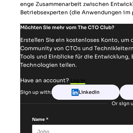
enge Zusammenarbeit zwischen Entwickle
Betriebsexperten (die Anwendungen im pr
Möchten Sie mehr vom The CTO Club?
Erstellen Sie ein kostenloses Konto, um 
Community von CTOs und Technikleitern 
Tools und Einblicke für die Entwicklung,
Technologien teilen.
Have an account?
Log In
Sign up with:
LinkedIn
Or sign u
Name
*