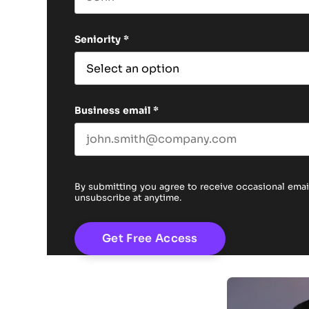
First name
Seniority
*
Business email
*
By submitting you agree to receive occasional em
unsubscribe at anytime.