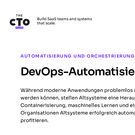
The CTO Club
Build SaaS teams and systems
that scale.
Skip to main content
AUTOMATISIERUNG UND ORCHESTRIERUNG
DevOps-Automatisier
Während moderne Anwendungen problemlos mi
werden können, stellen Altsysteme eine Herau
Containerisierung, maschinelles Lernen und 
Organisationen Altsysteme erfolgreich autom
profitieren.