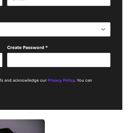
Last name
Create Password
*
ails and acknowledge our
Privacy Policy
. You can