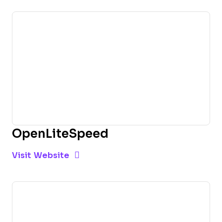
OpenLiteSpeed
Opens new window
Opens New Window
Visit Website