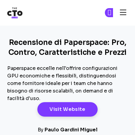
The CTO Club
Un
Un
Skip to main content
Recensione di Paperspace: Pro,
Contro, Caratteristiche e Prezzi
Paperspace eccelle nell'offrire configurazioni
GPU economiche e flessibili, distinguendosi
come fornitore ideale per i team che hanno
bisogno di risorse scalabili, on demand e di
facilità d'uso.
Opens New Windo
Visit Website
By
Paulo Gardini Miguel