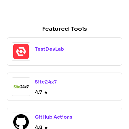
Featured Tools
TestDevLab
Site24x7
4.7
GitHub Actions
4.8