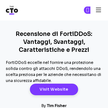
The CTO Club
Un
Un
Skip to main content
Recensione di FortiDDoS:
Vantaggi, Svantaggi,
Caratteristiche e Prezzi
FortiDDoS eccelle nel fornire una protezione
solida contro gli attacchi DDoS, rendendolo una
scelta preziosa per le aziende che necessitano di
una sicurezza affidabile.
Opens New Windo
Visit Website
By
Tim Fisher