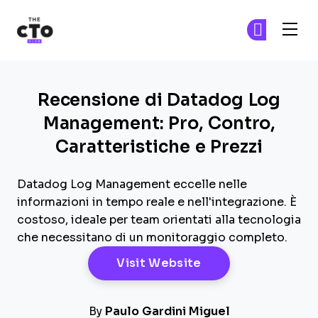
The CTO Club
Un
Un
Skip to main content
Recensione di Datadog Log
Management: Pro, Contro,
Caratteristiche e Prezzi
Datadog Log Management eccelle nelle
informazioni in tempo reale e nell'integrazione. È
costoso, ideale per team orientati alla tecnologia
che necessitano di un monitoraggio completo.
Opens New Windo
Visit Website
By
Paulo Gardini Miguel