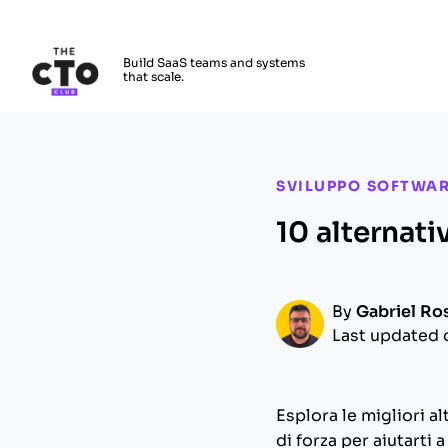
The CTO Club
Build SaaS teams and systems
that scale.
Skip to main content
SVILUPPO SOFTWA
10 alternat
By
Gabriel Ro
Last updated 
Esplora le migliori 
di forza per aiutarti