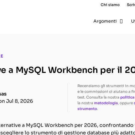
Chi siamo
Scri
Argomenti
U
RE
ive a MySQL Workbench per il 2
Recensiamo gli strumenti in m
e le commissioni ci aiutano a fi
sas
test. Consulta la nostra
politica
on Jul 8, 2026
la nostra
metodologia
, oppure
strumento
.
alternative a MySQL Workbench per 2026, confrontando f
 a scegliere lo strumento di gestione database più adatto