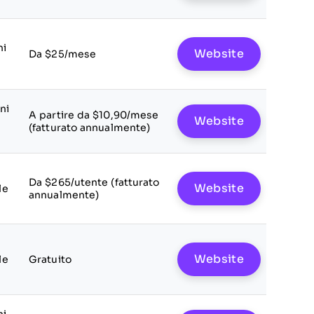
ni
Website
Da $25/mese
ni
A partire da $10,90/mese
Website
(fatturato annualmente)
Da $265/utente (fatturato
Website
le
annualmente)
Website
le
Gratuito