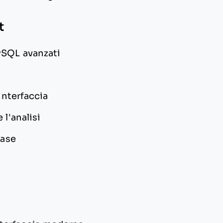
t
ySQL avanzati
interfaccia
 l'analisi
base