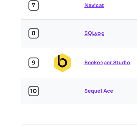
7
Navicat
8
SQLyog
9
Beekeeper Studio
10
Sequel Ace