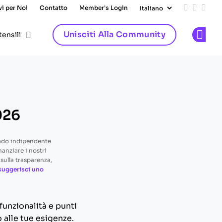
vi per Noi
Contatto
Member's Login
Add us on
Follow 
Follo
Unisciti Alla Community
tensili
Op
026
odo indipendente
nanziare i nostri
sulla trasparenza,
suggerisci uno
unzionalità e punti
 alle tue esigenze.