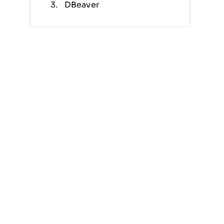
DBeaver
DataGrip
Toad Edge
HeidiSQL
Navicat
SQLyog
Beekeeper Studio
Sequel Ace
Altre alternative a MySQL
Workbench
Criteri di selezione
Perché cercare un’alternativa
a MySQL Workbench?
Funzionalità