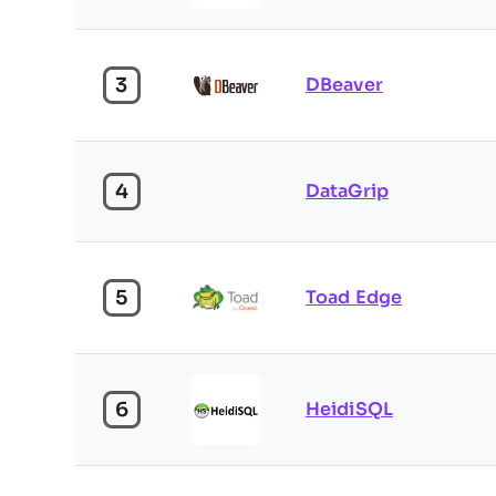
3
DBeaver
4
DataGrip
5
Toad Edge
6
HeidiSQL