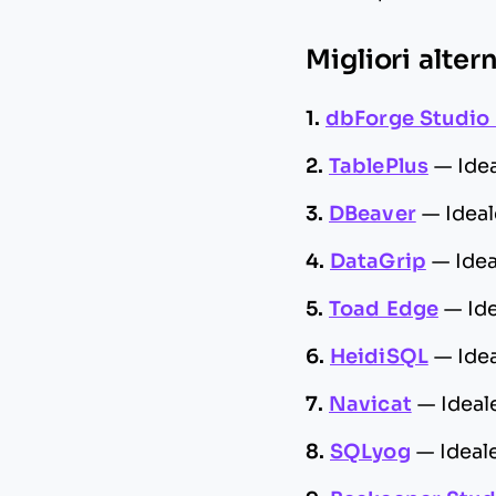
Migliori alte
1.
dbForge Studio
2.
TablePlus
—
Ide
3.
DBeaver
—
Ideal
4.
DataGrip
—
Idea
5.
Toad Edge
—
Id
6.
HeidiSQL
—
Ide
7.
Navicat
—
Ideal
8.
SQLyog
—
Ideal