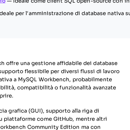
io
—
Ideale come client SQL open-source con i
Ideale per l'amministrazione di database nativa
 offre una gestione affidabile dei database
upporto flessibile per diversi flussi di lavoro
rnativa a MySQL Workbench, probabilmente
ilità, compatibilità o funzionalità avanzate
rire.
a grafica (GUI), supporto alla riga di
u piattaforme come GitHub, mentre altri
 Workbench Community Edition ma con