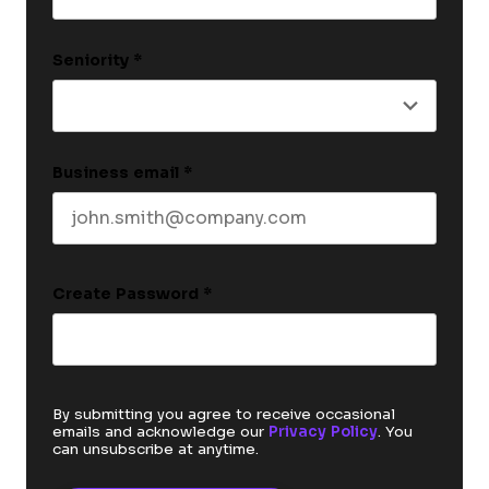
Last name
Seniority
*
Business email
*
Create Password
*
By submitting you agree to receive occasional
emails and acknowledge our
Privacy Policy
. You
can unsubscribe at anytime.