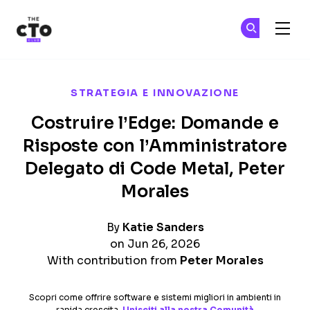
The CTO Club
Un
Un
Skip to main content
STRATEGIA E INNOVAZIONE
Costruire l’Edge: Domande e
Risposte con l’Amministratore
Delegato di Code Metal, Peter
Morales
By
Katie Sanders
on Jun 26, 2026
With contribution from
Peter Morales
Scopri come offrire software e sistemi migliori in ambienti in